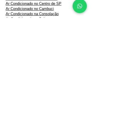
Ar Condicionado no Centro de SP
Ar Condicionado no Cambuci
Ar Condicionado na Consolação
Ar Condicionado no Brás
Ar Condicionado no Jardim Paulista
Ar Condicionado no Jardim América
Ar Condicionado Residencial
Ar Condicionado Comercial
Ar Condicionado para Escritórios
Ar Condicionado para Empresas
Ar Condicionado na Liberdade
Ar Condicionado na Vila Andrade
Ar Condicionado em Santo André
Ar Condicionado em São Bernardo do Campo
Ar Condicionado em São Caetano do Sul
Ar Condicionado em Carapicuíba
SERVIÇOS PARA
EMPRESAS
Instalação de Ar Condicionado para Empresas
Manutenção Preventiva de Ar Condicionado
para Empresas
Manutenção Corretiva de Ar Condicionado para