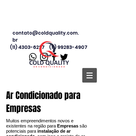
contato@coldquality.com.
br
(11) 4303-6227
(11) 99283-4907
Ar Condicionado para
Empresas
Muitos empreendimentos novos e
existentes na região para
Empresas
são
potenciais para
instalação de ar