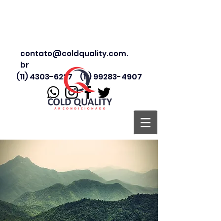
contato@coldquality.com.
br
(11) 4303-6227
(11) 99283-4907