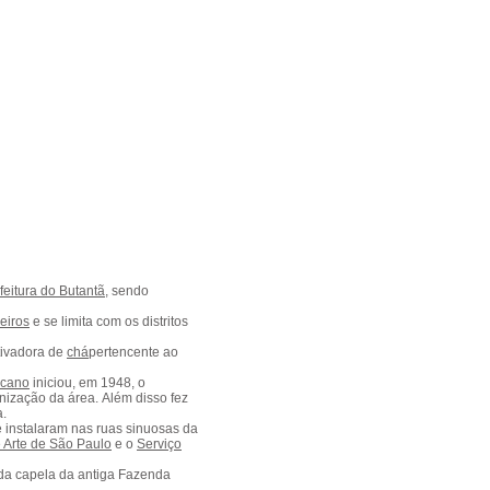
eitura do Butantã
, sendo
eiros
e se limita com os distritos
tivadora de
chá
pertencente ao
icano
iniciou, em 1948, o
nização da área. Além disso fez
a.
e instalaram nas ruas sinuosas da
 Arte de São Paulo
e o
Serviço
 da capela da antiga Fazenda