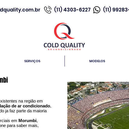
dquality.com.br
(11) 4303-6227
(11) 9928
SERVIÇOS
MODELOS
mbi
xistentes na região em
alação de ar condicionado
,
do ja faz parte da maioria
erciais em
Morumbi
,
fone para saber mais,