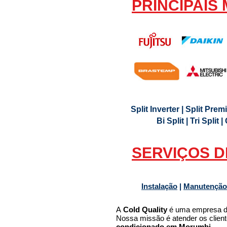
PRINCIPAIS
Split Inverter | Split Prem
Bi Split | Tri Split
SERVIÇOS D
Instalação
|
Manutençã
A
Cold Quality
é uma empresa d
Nossa missão é atender os clien
condicionado em Morumbi.