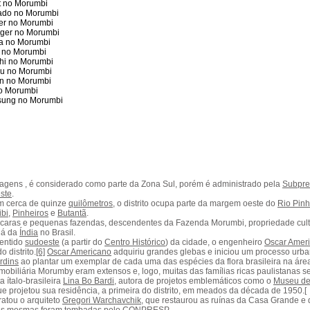
t no Morumbi
ado no Morumbi
ier no Morumbi
nger no Morumbi
ea no Morumbi
n no Morumbi
chi no Morumbi
tsu no Morumbi
in no Morumbi
no Morumbi
msung no Morumbi
gens , é considerado como parte da Zona Sul, porém é administrado pela
Subpref
ste
.
m cerca de quinze
quilômetros
, o distrito ocupa parte da margem oeste do
Rio Pinh
ibi
,
Pinheiros
e
Butantã
.
hácaras e pequenas fazendas, descendentes da Fazenda Morumbi, propriedade cul
chá da
Índia
no Brasil.
entido
sudoeste
(a partir do
Centro Histórico
) da cidade, o engenheiro
Oscar Amer
 distrito.
[6]
Oscar Americano
adquiriu grandes glebas e iniciou um processo urba
ardins
ao plantar um exemplar de cada uma das espécies da flora brasileira na áre
obiliária Morumby eram extensos e, logo, muitas das famílias ricas paulistanas s
 ítalo-brasileira
Lina Bo Bardi
, autora de projetos emblemáticos como o
Museu de
ue projetou sua residência, a primeira do distrito, em meados da década de 1950.
[
atou o arquiteto
Gregori Warchavchik
, que restaurou as ruínas da Casa Grande e