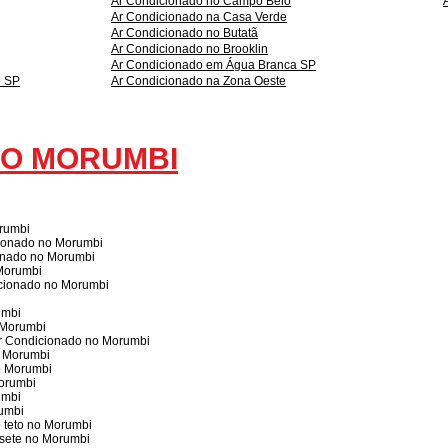
Ar Condicionado no Campo Belo
Ar Condicionado na Casa Verde
Ar Condicionado no Butatã
Ar Condicionado no Brooklin
Ar Condicionado em Água Branca SP
e SP
Ar Condicionado na Zona Oeste
NO MORUMBI
orumbi
cionado no Morumbi
onado no Morumbi
Morumbi
icionado no Morumbi
umbi
 Morumbi
Ar Condicionado no Morumbi
o Morumbi
o Morumbi
Morumbi
umbi
rumbi
 teto no Morumbi
sete no Morumbi