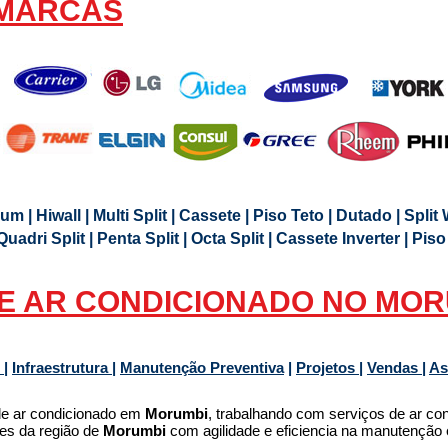
 MARCAS
ium | Hiwall | Multi Split | Cassete | Piso Teto | Dutado | Split
 | Quadri Split | Penta Split | Octa Split | Cassete Inverter | Pi
E AR CONDICIONADO NO MOR
o
|
Infraestrutura
|
Manutenção Preventiva
|
Projetos
|
Vendas
|
As
e ar condicionado em
Morumbi
, trabalhando com serviços de ar c
tes da região de
Morumbi
com agilidade e eficiencia na manutenção 