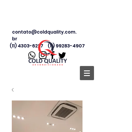
contato@coldquality.com.
br
(11) 4303-6227
(11) 99283-4907