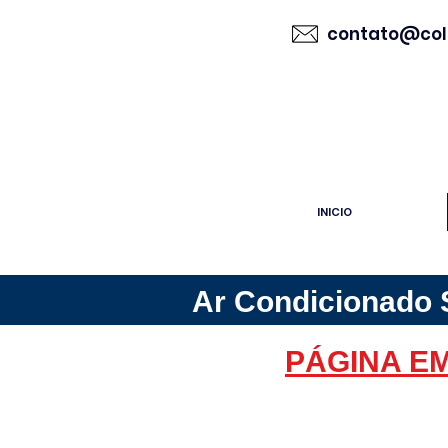
contato@col
INICIO
Ar Condicionado S
PÁGINA E