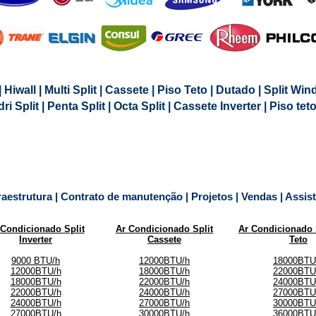
| Hiwall | Multi Split | Cassete | Piso Teto | Dutado | Split Win
uadri Split | Penta Split | Octa Split | Cassete Inverter | Piso te
raestrutura | Contrato de manutenção | Projetos | Vendas | Assis
 Condicionado Split
Ar Condicionado Split
Ar Condicionado 
Inverter
Cassete
Teto
9000 BTU/h
12000BTU/h
18000BTU
12000BTU/h
18000BTU/h
22000BTU
18000BTU/h
22000BTU/h
24000BTU
22000BTU/h
24000BTU/h
27000BTU
24000BTU/h
27000BTU/h
30000BTU
27000BTU/h
30000BTU/h
36000BTU