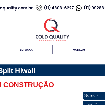
dquality.com.br
(11) 4303-6227
(11) 9928
SERVIÇOS
MODELOS
plit Hiwall
M CONSTRUÇÃO