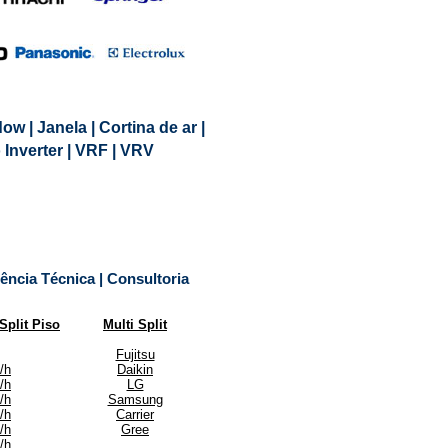
dow | Janela | Cortina de ar |
to Inverter | VRF | VRV
tência Técnica | Consultoria
Split Piso
Multi Split
Fujitsu
/h
Daikin
/h
LG
/h
Samsung
/h
Carrier
/h
Gree
/h