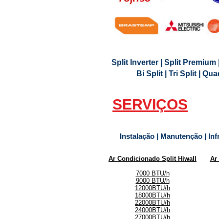
Split Inverter | Split Premium 
Bi Split | Tri Split | Q
SERVIÇOS
Instalação | Manutenção | Inf
Ar Condicionado Split
Hiwall
Ar
7000 BTU/h
9000 BTU/h
12000BTU/h
18000BTU/h
22000BTU/h
24000BTU/h
27000BTU/h