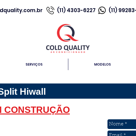
dquality.com.br
(11) 4303-6227
(11) 9928
SERVIÇOS
MODELOS
plit Hiwall
M CONSTRUÇÃO