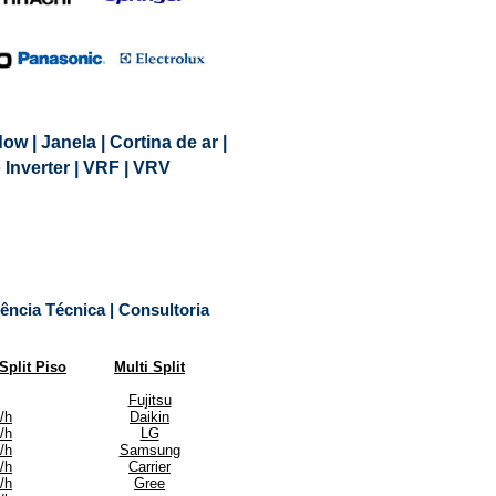
dow | Janela | Cortina de ar |
to Inverter | VRF | VRV
tência Técnica | Consultoria
Split Piso
Multi Split
Fujitsu
/h
Daikin
/h
LG
/h
Samsung
/h
Carrier
/h
Gree