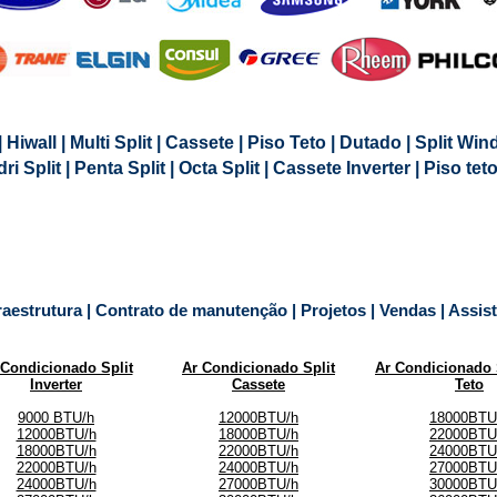
| Hiwall | Multi Split | Cassete | Piso Teto | Dutado | Split Win
uadri Split | Penta Split | Octa Split | Cassete Inverter | Piso te
raestrutura | Contrato de manutenção | Projetos | Vendas | Assis
 Condicionado Split
Ar Condicionado Split
Ar Condicionado 
Inverter
Cassete
Teto
9000 BTU/h
12000BTU/h
18000BTU
12000BTU/h
18000BTU/h
22000BTU
18000BTU/h
22000BTU/h
24000BTU
22000BTU/h
24000BTU/h
27000BTU
24000BTU/h
27000BTU/h
30000BTU