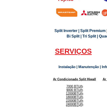
Split Inverter | Split Premium 
Bi Split | Tri Split | Q
SERVIÇOS
Instalação | Manutenção | Inf
Ar Condicionado Split
Hiwall
Ar
7000 BTU/h
9000 BTU/h
12000BTU/h
18000BTU/h
22000BTU/h
24000BTU/h