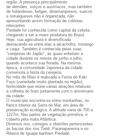
região. A presença principalmente
de alemães, suíços e austríacos, mas também
de holandeses, belgas, dinamarqueses, suecos
e noruegueses não é organizada, não
apresentando assim formação de colônias
relevantes
Piedade foi conhecida como capital da cebola,
chegando a ser a maior produtora do Brasil.
Hoje, sua agricultura é diversificada
destacando-se entre elas a alcachofra, morango
e caqui. Também é conhecida pelas suas
"cerejeiras do Japão", as quais enfeitam a
cidade durante os meses de junho e julho,
quando acontece sua florada. Na mesma
época, a comunidade Japonesa da cidade
comemora a festa da cerejeira.
No mês de Maio é realizada a Festa do Kaki
Fuyu (variedade muito plantada na região),
festividade que reúne várias atrações relativas
a colheita do fruto juntamente com o aniversario
da cidade.
O município encontra-se entre montanhas, no
flanco interior da Serra do Mar, em área de
preservação ecológica. A altitude varia de 750 a
1227m. Nas partes de vegetação primitiva, é
coberto pela mata Atlântica.
Diversos rios, córregos e ribeirões pertencentes
às bacias dos rios Tietê, Paranapanema e rio
Ribeira de Iguape banham Piedade.