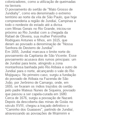
colonizadores, como a utilização de queimadas
na lavoura.
O povoamento do sertão de "Mato Grosso de
Jundiahy", como era denominado o extremo
território ao norte da vila de São Paulo, que hoje
compreenderia a região de Jundiaí, Campinas e
todo o nordeste do estado até a divisa
com Minas Gerais no Rio Grande, iniciou-se
próximo ao Rio Jundiaí com a chegada da
Rafael de Oliveira, sua mulher Petronilha
Rodrigues Antunes e filhos, em 1615, que
deram ao povoado a denominação de "Nossa
Senhora do Desterro de Jundiaí".
Em 1655, Jundiaí marcava o limite norte do
povoamento da Capitania de São Vicente. Esse
povoamento acusava dois rumos principais: um
de Jundiaí para leste, atingindo a zona
montanhosa banhada pelo Rio Atibaia e outro de
Jundiaí para o norte, alcançando o vale do Rio
Mojiguaçu. No primeiro caso, surgiu a fundação
do povoado de Atibaia na Fazenda de São
João, por Jerônimo de Camargo, onde, em
1655, se fixaram os índios trazidos do sertão
pelo padre Mateus Nunes de Siqueira, povoado
que passou a ser capela-curada em 1680.
Cerca de 1676, surgiu a povoação de Nazaré.
Depois da descoberta das minas de Goiás no
século XVIII, chegou a traçado definitivo o
"Caminho dos Guaiases", partindo de Jundiaí,
atravessando as povoações de Mojimirim e