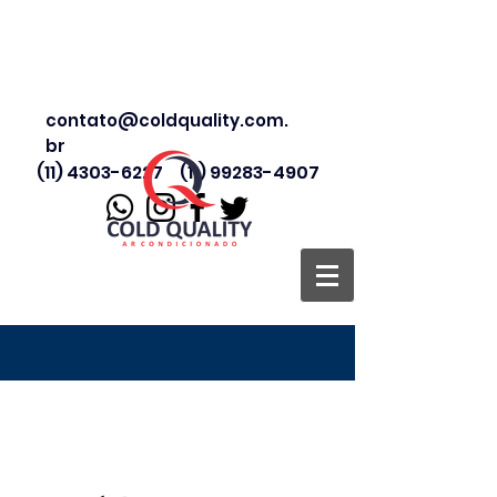
contato@coldquality.com.
br
(11) 4303-6227
(11) 99283-4907
Ar Condicionado Bi
Split Daikin