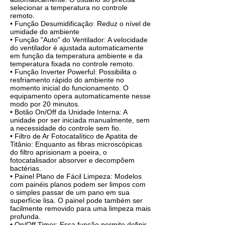
selecionar a temperatura no controle
remoto.
• Função Desumidificação: Reduz o nível de
umidade do ambiente
• Função "Auto" do Ventilador: A velocidade
do ventilador é ajustada automaticamente
em função da temperatura ambiente e da
temperatura fixada no controle remoto.
• Função Inverter Powerful: Possibilita o
resfriamento rápido do ambiente no
momento inicial do funcionamento. O
equipamento opera automaticamente nesse
modo por 20 minutos.
• Botão On/Off da Unidade Interna: A
unidade por ser iniciada manualmente, sem
a necessidade do controle sem fio.
• Filtro de Ar Fotocatalítico de Apatita de
Titânio: Enquanto as fibras microscópicas
do filtro aprisionam a poeira, o
fotocatalisador absorver e decompõem
bactérias.
• Painel Plano de Fácil Limpeza: Modelos
com painéis planos podem ser limpos com
o simples passar de um pano em sua
superfície lisa. O painel pode também ser
facilmente removido para uma limpeza mais
profunda.
• On/Off Timer: Essa função permite definir