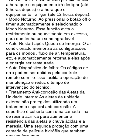
a hora que o equipamento irá desligar (até
9 horas depois) e a hora que o
equipamento irá ligar (até 12 horas depois).
• Modo Noturno: Ao pressionar o botão off o
timer automaticamente é selecionado o
Modo Noturno. Essa função evita o
resfriamento ou aquecimento em excesso,
para que tenha um sono agradável.
• Auto-Restart após Queda de Energia: O ar
condicionado memoriza as configurações
para os modos , fluxo de ar, temperatura,
etc, e automaticamente retorna a elas após
a energia ser restaurada.
• Auto Diagnóstico de falha: Os códigos de
erro podem ser obtidos pelo controle
remoto sem fio. Isso facilita a operação de
manutenção e reduz o tempo de
intervenção do técnico.
• Tratamento Anti-corrosão das Aletas da
Unidade Interna: As aletas da unidade
externa são protegidos utilizando um
tratamento especial anti-corrosão. A
superfície é coberta com uma camada fina
de resina acrílica para aumentar a
resistência das aletas a chuva ácidas e a
maresia. Uma segunda proteção com uma
camada de película hidrófila que também
previne ferrugem.