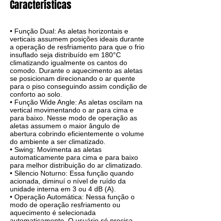
Características
• Função Dual: As aletas horizontais e
verticais assumem posições ideais durante
a operação de resfriamento para que o frio
insuflado seja distribuído em 180°C
climatizando igualmente os cantos do
comodo. Durante o aquecimento as aletas
se posicionam direcionando o ar quente
para o piso conseguindo assim condição de
conforto ao solo.
• Função Wide Angle: As aletas oscilam na
vertical movimentando o ar para cima e
para baixo. Nesse modo de operação as
aletas assumem o maior ângulo de
abertura cobrindo eficientemente o volume
do ambiente a ser climatizado.
• Swing: Movimenta as aletas
automaticamente para cima e para baixo
para melhor distribuição do ar climatizado.
• Silencio Noturno: Essa função quando
acionada, diminuí o nível de ruído da
unidade interna em 3 ou 4 dB (A).
• Operação Automática: Nessa função o
modo de operação resfriamento ou
aquecimento é selecionada
automaticamente. O usuário só precisa